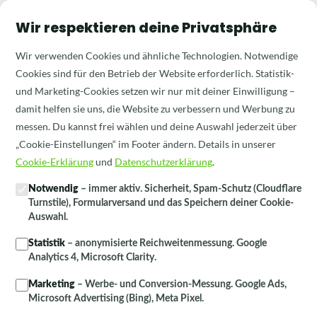
Wir respektieren deine Privatsphäre
Wir verwenden Cookies und ähnliche Technologien. Notwendige
MALER & HANDWERKER · KÖLN · ALLE VEEDEL
Cookies sind für den Betrieb der Website erforderlich. Statistik-
Maler in Köln — in jedem
und Marketing-Cookies setzen wir nur mit deiner Einwilligung –
Veedel für dich da
damit helfen sie uns, die Website zu verbessern und Werbung zu
messen. Du kannst frei wählen und deine Auswahl jederzeit über
Ob Ehrenfeld, Sülz, Nippes, Deutz oder Porz: Wir streichen,
„Cookie-Einstellungen“ im Footer ändern. Details in unserer
tapezieren und renovieren in deinem Kölner Stadtteil — mit
Cookie-Erklärung
und
Datenschutzerklärung
.
einem Ansprechpartner, einem schriftlichen Festpreis und
Notwendig
– immer aktiv. Sicherheit, Spam-Schutz (Cloudflare
einer sauberen Baustelle.
Turnstile), Formularversand und das Speichern deiner Cookie-
Auswahl.
+49 155 66383705
WhatsApp
Statistik
– anonymisierte Reichweitenmessung. Google
Analytics 4, Microsoft Clarity.
Frisch renoviert
Marketing
– Werbe- und Conversion-Messung. Google Ads,
Microsoft Advertising (Bing), Meta Pixel.