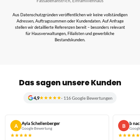
Fassadenanstrich, Einfamilienhaus
Aus Datenschutzgründen veröffentlichen wir keine vollständigen
Adressen, Auftragssummen oder Kundendaten. Auf Anfrage
stellen wir detaillierte Referenzen bereit – besonders relevant
für Hausverwaltungen, Filialisten und gewerbliche
Bestandskunden.
Das sagen unsere Kunden
4,9
· 116 Google Bewertungen
Ayla Schellenberger
b nac
A
B
Google Bewertung
Googl