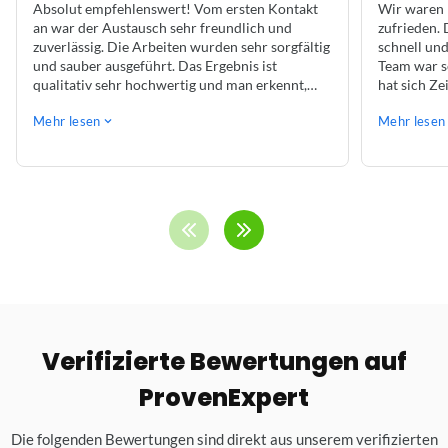
Absolut empfehlenswert! Vom ersten Kontakt
Wir waren m
an war der Austausch sehr freundlich und
zufrieden.
zuverlässig. Die Arbeiten wurden sehr sorgfältig
schnell und
und sauber ausgeführt. Das Ergebnis ist
Team war s
qualitativ sehr hochwertig und man erkennt,
hat sich Ze
dass hier professionell und mit Erfahrung
und sorgfäl
Mehr lesen
Mehr lesen
gearbeitet wird. Termine wurden eingehalten
angenehme Z
und auf Rückfragen wurde jederzeit schnell
Weiteremp
reagiert. Vielen Dank für die tolle Arbeit und
den reibungslosen Ablauf!
Verifizierte Bewertungen auf
ProvenExpert
Die folgenden Bewertungen sind direkt aus unserem verifizierten