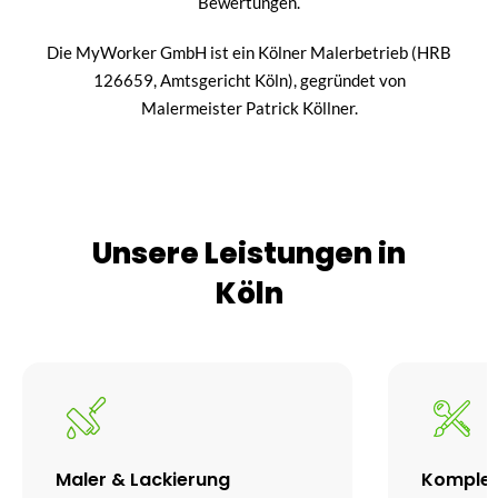
Bewertungen.
Die MyWorker GmbH ist ein Kölner Malerbetrieb (HRB
126659, Amtsgericht Köln), gegründet von
Malermeister Patrick Köllner.
Unsere Leistungen in
Köln
Maler & Lackierung
Komplet