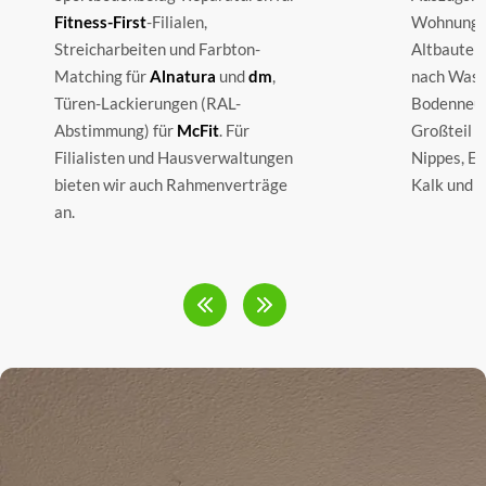
Fitness-First
-Filialen,
Wohnungss
Streicharbeiten und Farbton-
Altbauten
Matching für
Alnatura
und
dm
,
nach Wass
Türen-Lackierungen (RAL-
Bodenneuv
Abstimmung) für
McFit
. Für
Großteil u
Filialisten und Hausverwaltungen
Nippes, Eh
bieten wir auch Rahmenverträge
Kalk und 
an.