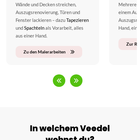
Wände und Decken streichen,
Mehrere G
Auszugsrenovierung, Türen und
einem Auf
Fenster lackieren – dazu
Tapezieren
Auszugsre
und
Spachteln
als Vorarbeit, alles
Hand, ein 
aus einer Hand.
Zur Re
Zu den Malerarbeiten
In welchem Veedel
wohnst du?