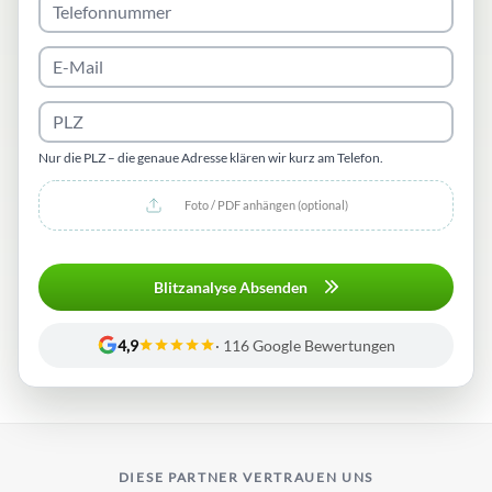
Telefonnummer
E-
Mail-
Adresse
Postleitzahl
Nur die PLZ – die genaue Adresse klären wir kurz am Telefon.
Dateien
hochladen
(JPG,
PNG,
Blitzanalyse Absenden
PDF,
max.
4,9
· 116 Google Bewertungen
10
MB
pro
Datei)
DIESE PARTNER VERTRAUEN UNS