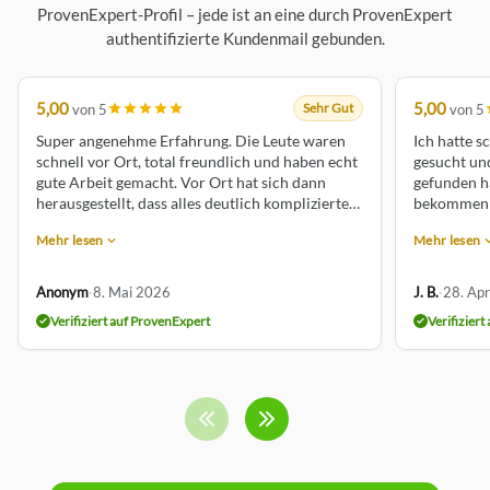
ProvenExpert-Profil – jede ist an eine durch ProvenExpert
authentifizierte Kundenmail gebunden.
5,00
5,00
Sehr Gut
von 5
von 5
Super angenehme Erfahrung. Die Leute waren
Ich hatte s
schnell vor Ort, total freundlich und haben echt
gesucht un
gute Arbeit gemacht. Vor Ort hat sich dann
gefunden ha
herausgestellt, dass alles deutlich komplizierter
bekommen u
ist als gedacht, aber der Betrieb hat dafür immer
freundlich 
Mehr lesen
Mehr lesen
gute Lösungen gefunden und transparent
empfehlen
gearbeitet. Klar wurde es dadurch etwas teurer,
aber überhaupt nicht in dem Ausmaß, wie man
Anonym
·
8. Mai 2026
J. B.
·
28. Apr
erst befürchtet hatte. Besonders positiv fand
Verifiziert auf ProvenExpert
Verifizier
ich, dass sogar noch zusätzliche Kleinigkeiten
gemacht wurden, ohne extra etwas zu
berechnen. Am Ende wirklich top Ergebnis und
man merkt, dass hier sauber und mit Anspruch
gearbeitet wird.