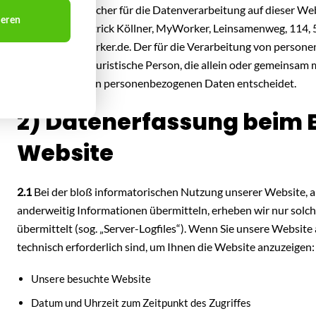
1.2
Verantwortlicher für die Datenverarbeitung auf dieser W
ieren
(DSGVO) ist Patrick Köllner, MyWorker, Leinsamenweg, 114, 
Mail: info@mworker.de. Der für die Verarbeitung von persone
natürliche oder juristische Person, die allein oder gemeinsam
Verarbeitung von personenbezogenen Daten entscheidet.
2) Datenerfassung beim 
Website
2.1
Bei der bloß informatorischen Nutzung unserer Website, als
anderweitig Informationen übermitteln, erheben wir nur solch
übermittelt (sog. „Server-Logfiles“). Wenn Sie unsere Website 
technisch erforderlich sind, um Ihnen die Website anzuzeigen:
Unsere besuchte Website
Datum und Uhrzeit zum Zeitpunkt des Zugriffes