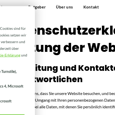
stungen
Ratgeber
Über uns
Kontakt
Datenschutzerkl
Cookies sind für
ookies setzen wir
Nutzung der Web
u verbessern und
derzeit über
ie-Erklärung
und
1) Einleitung und Kontak
Turnstile),
Verantwortlichen
s 4, Microsoft
1.1
Wir freuen uns, dass Sie unsere Website besuchen, und bed
wir Sie über den Umgang mit Ihren personenbezogenen Daten
crosoft
Daten sind hierbei alle Daten, mit denen Sie persönlich identi